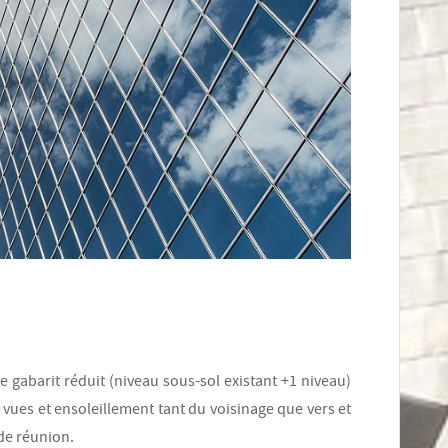
de gabarit réduit (niveau sous-sol existant +1 niveau)
 vues et ensoleillement tant du voisinage que vers et
 de réunion.