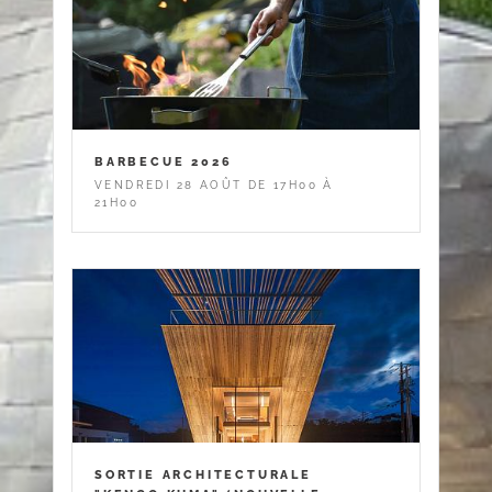
BARBECUE 2026
VENDREDI 28 AOÛT DE 17H00 À
21H00
SORTIE ARCHITECTURALE