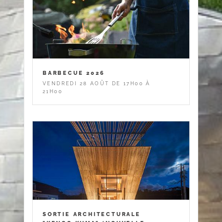
BARBECUE 2026
VENDREDI 28 AOÛT DE 17H00 À
21H00
SORTIE ARCHITECTURALE