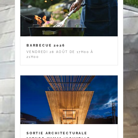
BARBECUE 2026
VENDREDI 28 AOÛT DE 17H00 À
21H00
SORTIE ARCHITECTURALE