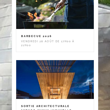
BARBECUE 2026
VENDREDI 28 AOÛT DE 17H00 À
21H00
SORTIE ARCHITECTURALE