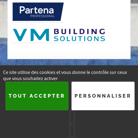
Ce site utilise des cookies et vous donne le contrôle sur ceux
que vous souhaitez activer
E-mail
Facebook
Instagram
Linkedin
TOUT ACCEPTER
PERSONNALISER
2015-
2026 — ASSOCIATION DES ARCHITECTES DU BRABANT
WALLON
X
MASQUER LE BA
PLAN DU SITE
SE CONNECTER
HTML5 UP