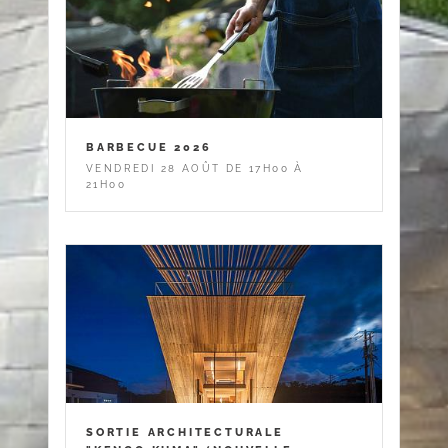
BARBECUE 2026
VENDREDI 28 AOÛT DE 17H00 À
21H00
SORTIE ARCHITECTURALE