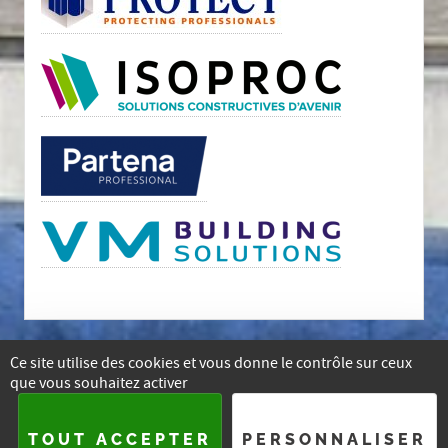
Ce site utilise des cookies et vous donne le contrôle sur ceux
que vous souhaitez activer
E-mail
Facebook
Instagram
Linkedin
TOUT ACCEPTER
PERSONNALISER