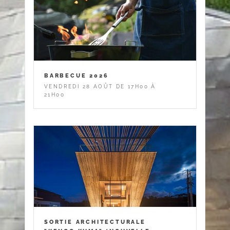
BARBECUE 2026
VENDREDI 28 AOÛT DE 17H00 À
21H00
SORTIE ARCHITECTURALE