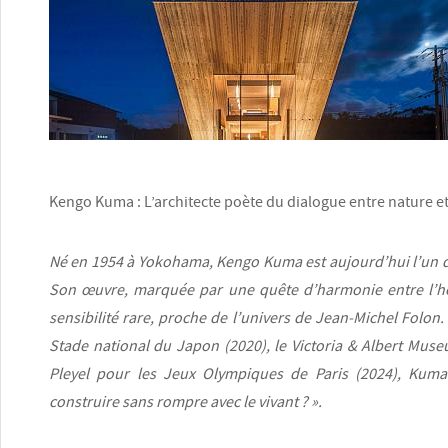
Kengo Kuma : L’architecte poète du dialogue entre nature 
Né en 1954 à Yokohama, Kengo Kuma est aujourd’hui l’un de
Son œuvre, marquée par une quête d’harmonie entre l’ho
sensibilité rare, proche de l’univers de Jean-Michel Folo
Stade national du Japon (2020), le Victoria & Albert Mus
Pleyel pour les Jeux Olympiques de Paris (2024), Kum
construire sans rompre avec le vivant ? ».