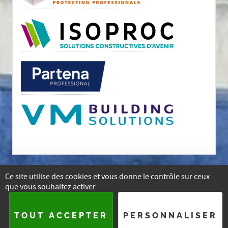
Ce site utilise des cookies et vous donne le contrôle sur ceux
que vous souhaitez activer
E-mail
Facebook
Instagram
Linkedin
TOUT ACCEPTER
PERSONNALISER