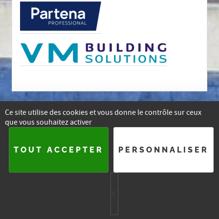
Ce site utilise des cookies et vous donne le contrôle sur ceux
que vous souhaitez activer
E-mail
Facebook
Instagram
Linkedin
TOUT ACCEPTER
PERSONNALISER
2015-
2026 — ASSOCIATION DES ARCHITECTES DU BRABANT
WALLON
X
MASQUER LE BA
PLAN DU SITE
SE CONNECTER
HTML5 UP